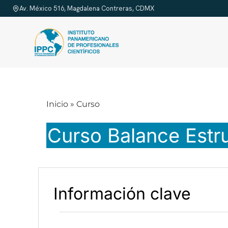
Skip
Av. México 516, Magdalena Contreras, CDMX
to
content
Inicio
»
Curso
Curso Balance Estru
Información clave