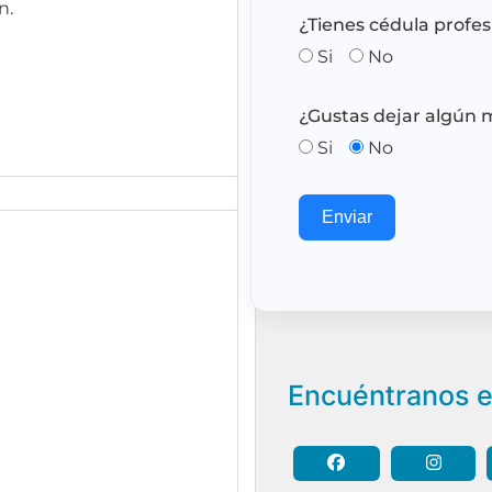
n.
¿Tienes cédula profes
Si
No
¿Gustas dejar algún 
Si
No
Enviar
Encuéntranos e