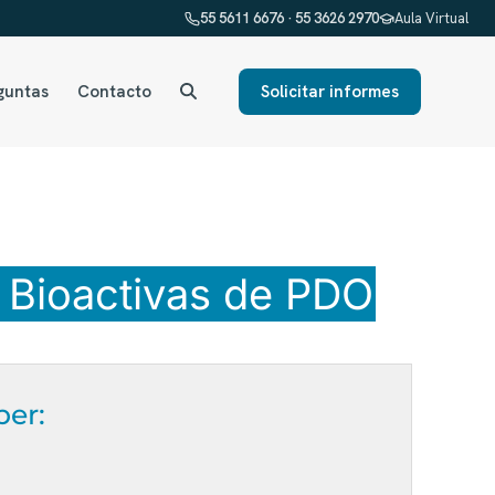
55 5611 6676 · 55 3626 2970
Aula Virtual
guntas
Contacto
Solicitar informes
s Bioactivas de PDO
ber: