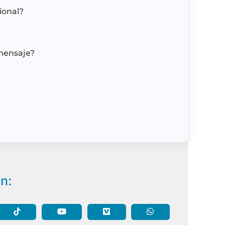
ional?
mensaje?
n: