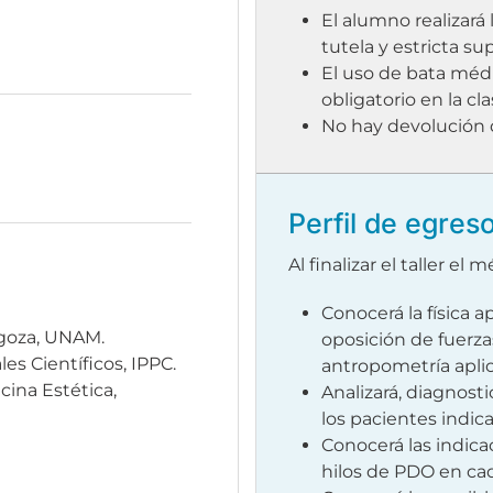
El alumno realizará 
tutela y estricta su
El uso de bata médi
obligatorio en la cl
No hay devolución d
Perfil de egres
Al finalizar el taller el
Conocerá la física ap
agoza, UNAM.
oposición de fuerzas
es Científicos, IPPC.
antropometría aplica
cina Estética,
Analizará, diagnosti
los pacientes indic
Conocerá las indica
hilos de PDO en cad